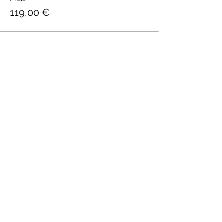
119,00 €
Diese Veranstaltung teilen
Kulinarische Welten
Abo-Formular